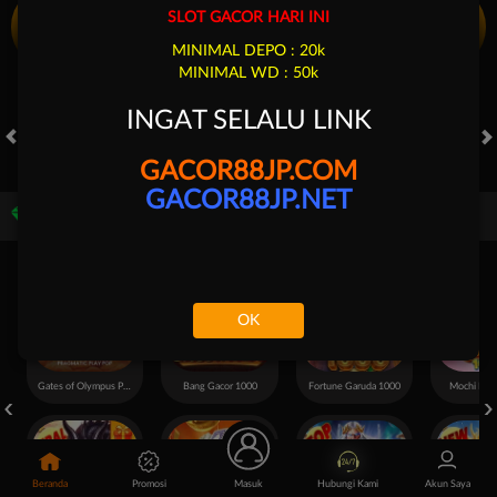
IDR
12,674,515,491
SLOT GACOR HARI INI
MINIMAL DEPO : 20k
MINIMAL WD : 50k
INGAT SELALU LINK
HOT GAMES
SLOTS
LIVE CASINO
RACE
TOGEL
OL
GACOR88JP.COM
GACOR88JP.NET
Game Populer
OK
Gates of Olympus POP
Bang Gacor 1000
Fortune Garuda 1000
Mochi Man
Beranda
Promosi
Masuk
Hubungi Kami
Akun Saya