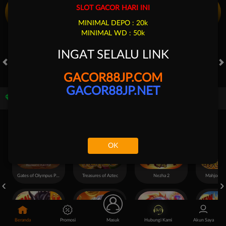
IDR
12,746,927,246
SLOT GACOR HARI INI
MINIMAL DEPO : 20k
MINIMAL WD : 50k
INGAT SELALU LINK
HOT GAMES
SLOTS
LIVE CASINO
RACE
TOGEL
OL
GACOR88JP.COM
GACOR88JP.NET
Game Populer
OK
Gates of Olympus POP
Treasures of Aztec
Nezha 2
Mahjong 
Beranda
Promosi
Masuk
Hubungi Kami
Akun Saya