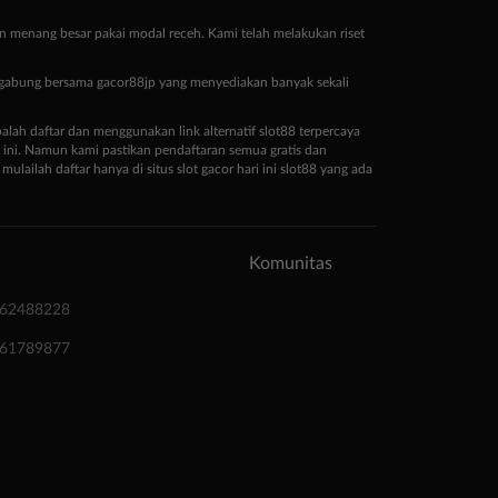
n menang besar pakai modal receh. Kami telah melakukan riset
bergabung bersama gacor88jp yang menyediakan banyak sekali
lah daftar dan menggunakan link alternatif slot88 terpercaya
 ini. Namun kami pastikan pendaftaran semua gratis dan
ailah daftar hanya di situs slot gacor hari ini slot88 yang ada
Komunitas
62488228
61789877