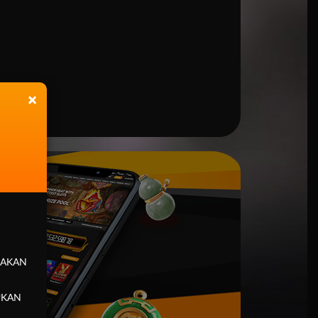
×
MAKAN
UKAN