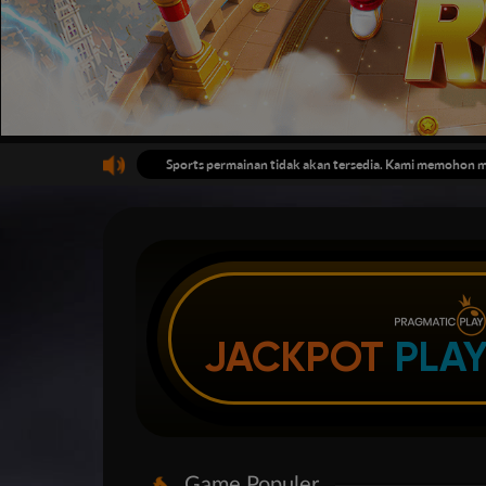
ktu ini, PP Virtual Sports permainan tidak akan tersedia. Kami memohon maaf atas 
JACKPOT
PLA