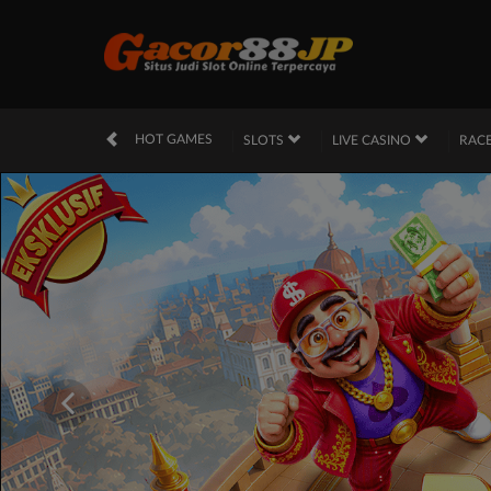
HOT GAMES
SLOTS
LIVE CASINO
RAC