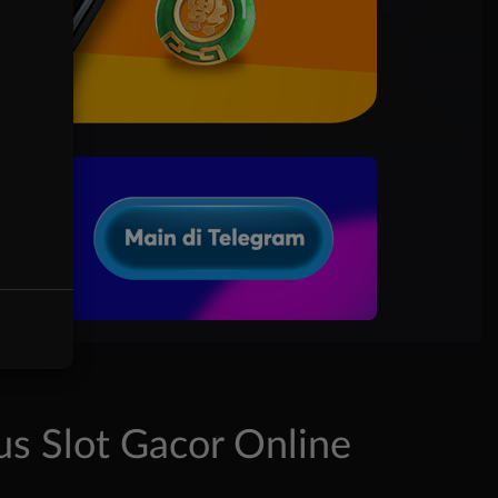
us Slot Gacor Online