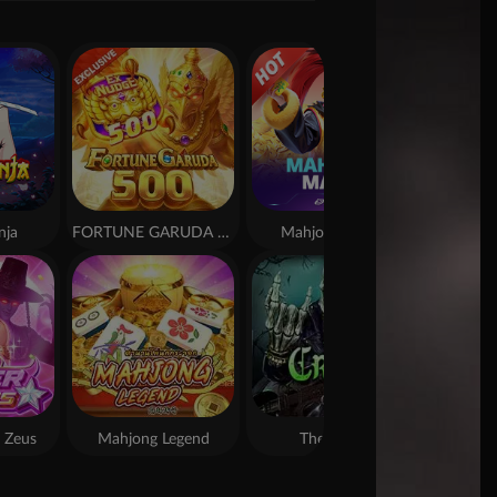
nja
FORTUNE GARUDA 500
Mahjong Magic
Queen
 Zeus
Mahjong Legend
The Crypt