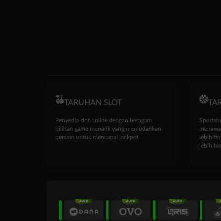
TARUHAN SLOT
TA
Penyedia slot online dengan beragam
Sportsb
pilihan game menarik yang memudahkan
menawar
pemain untuk mencapai jackpot
lebih ti
lebih b