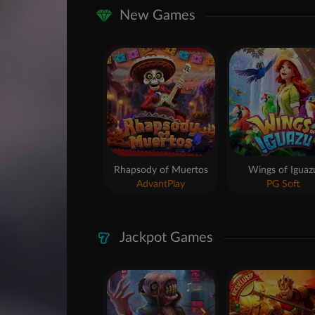
New Games
Rhapsody of Muertos
Wings of Iguaz
AdvantPlay
PG Soft
Jackpot Games