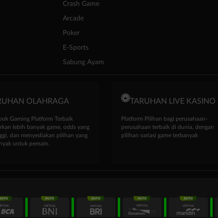
Crash Game
Arcade
Poker
E-Sports
Sabung Ayam
RUHAN OLAHRAGA
TARUHAN LIVE KASINO
ook Gaming Platform Terbaik
Platform Pilihan bagi perusahaan-
kan lebih banyak game, odds yang
perusahaan terbaik di dunia, dengan
nggi, dan menyediakan pilihan yang
pilihan variasi game terbanyak
anyak untuk pemain.