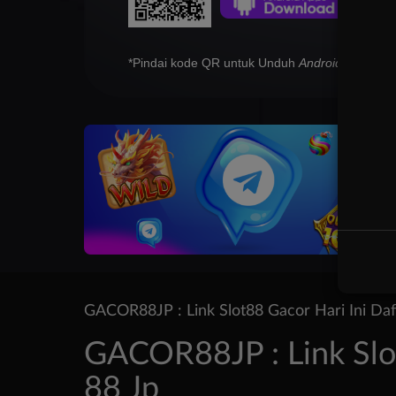
*Pindai kode QR untuk Unduh
Android APK
GACOR88JP : Link Slot88 Gacor Hari Ini Daft
GACOR88JP : Link Slot
88 Jp