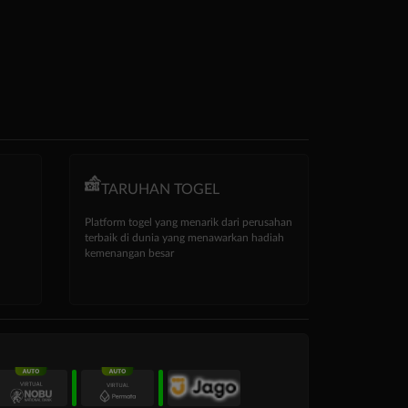
TARUHAN TOGEL
Platform togel yang menarik dari perusahan
terbaik di dunia yang menawarkan hadiah
kemenangan besar