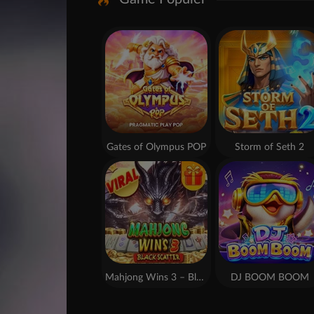
Game Populer
Gates of Olympus POP
Storm of Seth 2
Mahjong Wins 3 – Black Scatter
DJ BOOM BOOM