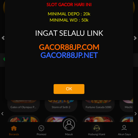
IDR
12,690,489,719
SLOT GACOR HARI INI
MINIMAL DEPO : 20k
MINIMAL WD : 50k
INGAT SELALU LINK
HOT GAMES
SLOTS
LIVE CASINO
RACE
TOGEL
OL
GACOR88JP.COM
GACOR88JP.NET
Game Populer
OK
Gates of Olympus POP
Storm of Seth 2
Fortune Garuda 1000
Mochi Man
Beranda
Promosi
Masuk
Hubungi Kami
Akun Saya