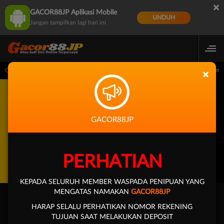
×
GACOR88JP Aplikasi Mobile
UNDUH
Jangan tampilkan lagi hari ini
 sampai 22.00.00. Selama waktu ini, CQ9 permainan tidak akan tersedia. Kami mem
×
GACOR88JP
PERHATIAN
KEPADA SELURUH MEMBER WASPADA PENIPUAN YANG
MENGATAS NAMAKAN
GACOR88JP
JACKPOT
PLAY
HARAP SELALU PERHATIKAN NOMOR REKENING
TUJUAN SAAT MELAKUKAN DEPOSIT