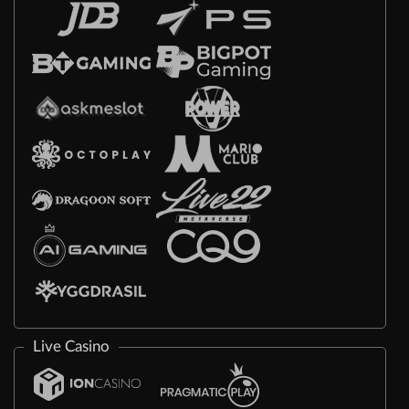
Live Casino