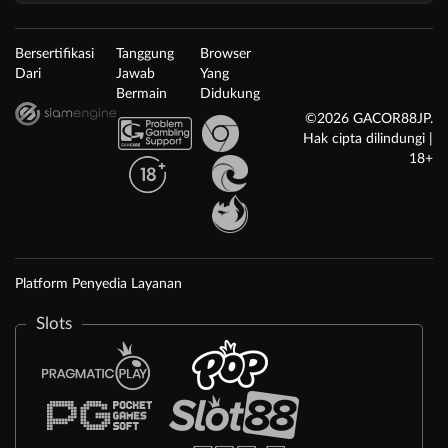
Bersertifikasi
Tanggung
Browser
Dari
Jawab
Yang
Bermain
Didukung
©2026 GACOR88JP.
Hak cipta dilindungi |
18+
Platform Penyedia Layanan
Slots