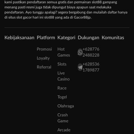
kami pastikan pendaftaran semua gratis dan permainan slot88 gampang
menang pasti resmi juga tidak dipungut biaya apapun saat melakuka
pendaftaran. Ayo tunggu apalagi? segera bergabung dan mulailah daftar hanya
di situs slot gacor hari ini slot88 yang ada di Gacor88jp.
Kebijaksanaan
Platform
Kategori
Dukungan
Komunitas
Promosi
Hot
+628776
Games
2488228
Loyalty
Slots
+628536
Referral
1789877
Live
Casino
Race
Togel
Olahraga
Crash
Game
Arcade