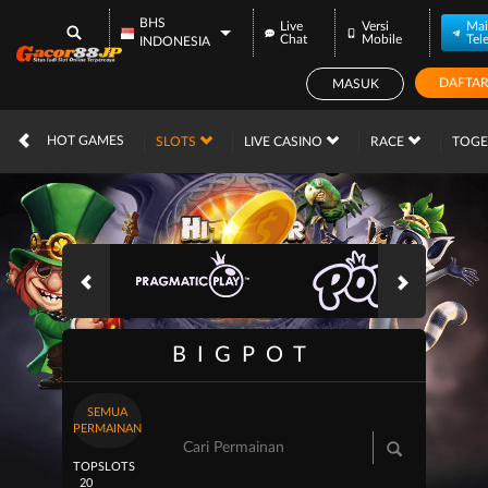
BHS
Live
Versi
Mai
Chat
Mobile
Tel
INDONESIA
DAFTA
MASUK
IDR
12,679,961,
HOT GAMES
SLOTS
LIVE CASINO
RACE
TOG
BIGPOT
SEMUA
PERMAINAN
TOP
SLOTS
20