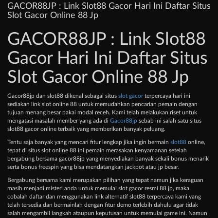
GACOR88JP : Link Slot88 Gacor Hari Ini Daftar Situs
Slot Gacor Online 88 Jp
GACOR88JP : Link Slot88
Gacor Hari Ini Daftar Situs
Slot Gacor Online 88 Jp
Gacor88jp dan slot88 dikenal sebagai situs
slot gacor
terpercaya hari ini
sediakan link slot online 88 untuk memudahkan pencarian pemain dengan
tujuan menang besar pakai modal receh. Kami telah melakukan riset untuk
mengatasi masalah member yang ada di
Gacor88jp
sebab ini salah satu situs
slot88 gacor online terbaik yang memberikan banyak peluang.
Tentu saja banyak yang mencari fitur lengkap jika ingin bermain
slot88
online,
tepat di situs slot online 88 ini pemain merasakan kenyamanan setelah
bergabung bersama gacor88jp yang menyediakan banyak sekali bonus menarik
serta bonus freespin yang bisa mendatangkan jackpot atau jp besar.
Bergabung bersama kami merupakan pilihan yang tepat namun jika keraguan
masih menjadi misteri anda untuk memulai slot gacor resmi 88 jp, maka
cobalah daftar dan menggunakan link alternatif slot88 terpercaya kami yang
telah tersedia dan bermainlah dengan fitur demo terlebih dahulu agar tidak
salah mengambil langkah ataupun keputusan untuk memulai game ini. Namun