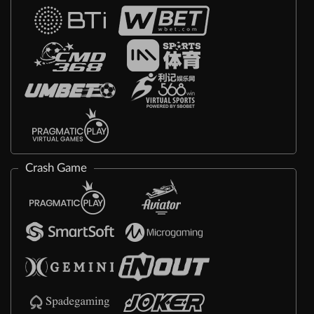
Crash Game