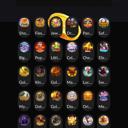
Shoot Piggy
Fiesta Frenzy
Jewely Spin
Dr.Franken’s Lab
Panda’s Jackpot
Safari Run
BigBang Spin
Pop Popcorns
Little Witch's Fortune
Celestial Goddess
Cherry Bell
Elizabeth Lab
Golden Panda
King of Pig
Gold of the King
Magic Fire
Lucky Waterfalls
Sword Master
Mystery Wind
Detective’s Dream
Gold Dragon
Diamond Mask
Oriental Treasures
Mega Cave