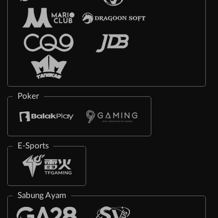
Poker
E-Sports
Sabung Ayam