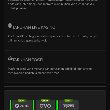
odds yang lebih tinggi, dan menyediakan pilihan yang lebih banyak
untuk pemain.
TARUHAN LIVE KASINO
Platform Pilihan bagi perusahaan-perusahaan terbaik di dunia, dengan
pilihan variasi game terbanyak
TARUHAN TOGEL
Platform togel yang menarik dari perusahan terbaik di dunia yang
menawarkan hadiah kemenangan besar