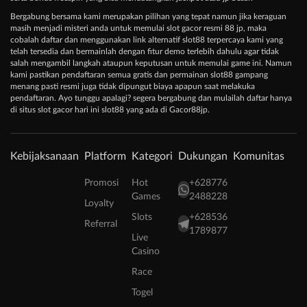
Bergabung bersama kami merupakan pilihan yang tepat namun jika keraguan
masih menjadi misteri anda untuk memulai slot gacor resmi 88 jp, maka
cobalah daftar dan menggunakan link alternatif slot88 terpercaya kami yang
telah tersedia dan bermainlah dengan fitur demo terlebih dahulu agar tidak
salah mengambil langkah ataupun keputusan untuk memulai game ini. Namun
kami pastikan pendaftaran semua gratis dan permainan slot88 gampang
menang pasti resmi juga tidak dipungut biaya apapun saat melakuka
pendaftaran. Ayo tunggu apalagi? segera bergabung dan mulailah daftar hanya
di situs slot gacor hari ini slot88 yang ada di Gacor88jp.
Kebijaksanaan
Platform
Kategori
Dukungan
Komunitas
Promosi
Hot
+628776
Games
2488228
Loyalty
Slots
+628536
Referral
1789877
Live
Casino
Race
Togel