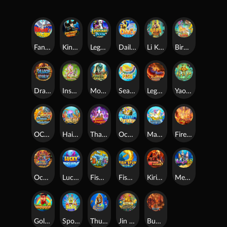
Fantasy Unicorn
King Kong’s Rampage
Legendary Panda
Daily Fishing
Li Kui Pi Yu
Bird Hunter
Dragon Storm
Insect Paradise
Monster Awaken plus
Sea Food Paradise II Plus
Legend of the phoenix
YaoQianShu
OCEAN MONSTER 2
HaiDiLao
Thanos Avengers
Ocean Paradise
Master Of The Deep
Fire Phoenix
Ocean King 3
Lucky Fishing
Fishman Wharf
Fish Music World
Kirin Storm
Mermaids-6s
Golden Legend Plus
Spongebob
Thunder Dragon
Jin Chan Bu Yu
Buffalo thunder