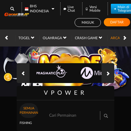
BHS
Live
Versi
Main di
Chat
Mobile
Telegra
INDONESIA
DAFTAR
MASUK
ACE
TOGEL
OLAHRAGA
CRASH GAME
ARCADE
VPOWER
SEMUA
PERMAINAN
FISHING