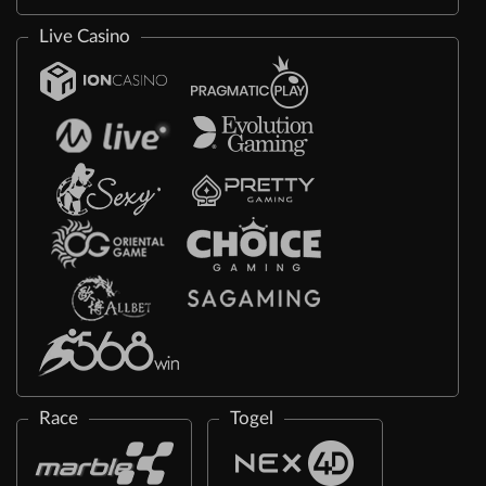
Live Casino
Race
Togel