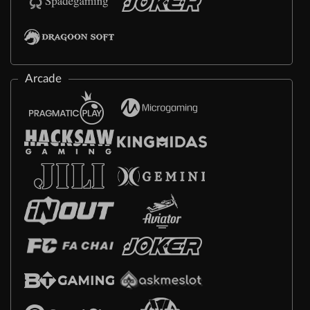
Arcade