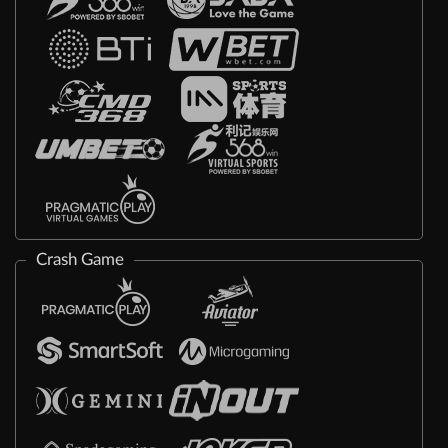
Crash Game