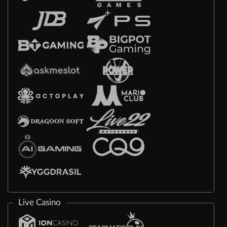
Live Casino