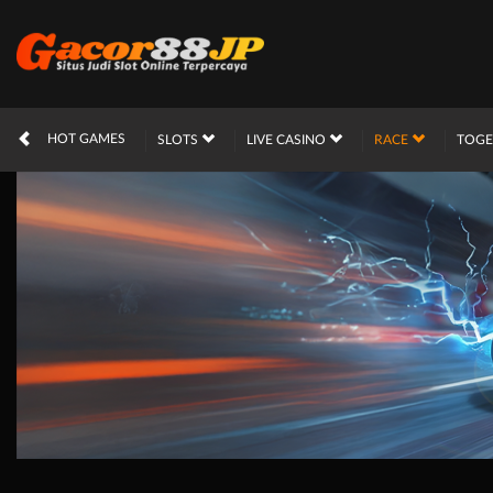
HOT GAMES
SLOTS
LIVE CASINO
RACE
TOG