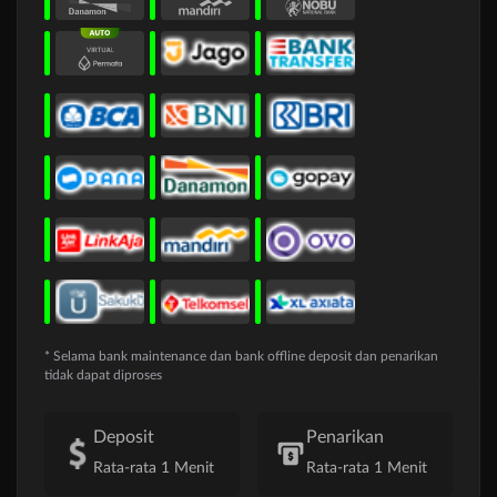
* Selama bank maintenance dan bank offline deposit dan penarikan
tidak dapat diproses
Deposit
Penarikan
Rata-rata 1 Menit
Rata-rata 1 Menit