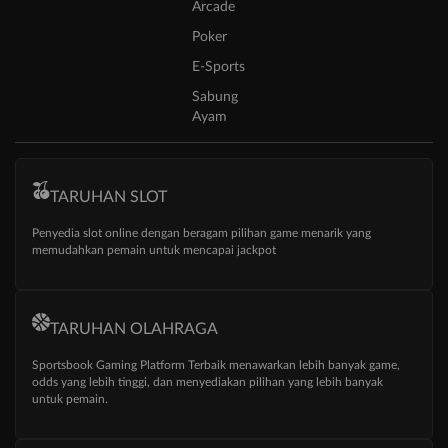
Arcade
Poker
E-Sports
Sabung
Ayam
TARUHAN SLOT
Penyedia slot online dengan beragam pilihan game menarik yang
memudahkan pemain untuk mencapai jackpot
TARUHAN OLAHRAGA
Sportsbook Gaming Platform Terbaik menawarkan lebih banyak game,
odds yang lebih tinggi, dan menyediakan pilihan yang lebih banyak
untuk pemain.