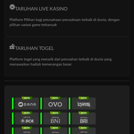
TARUHAN LIVE KASINO
Platform Pilihan bagi perusahaan-perusahaan terbaik di dunia, dengan
pilihan variasi game terbanyak
TARUHAN TOGEL
Platform togel yang menarik dari perusahan terbaik di dunia yang
menawarkan hadiah kemenangan besar