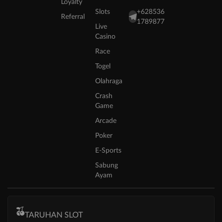
Loyalty
Slots
+628536
Referral
1789877
Live
Casino
Race
Togel
Olahraga
Crash
Game
Arcade
Poker
E-Sports
Sabung
Ayam
TARUHAN SLOT