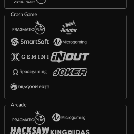
Crash Game
Arcade