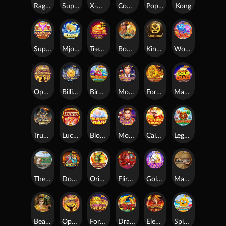
Ragnarok : Thor VS Loki
SuperNiubi
X-Huge_Fishin' Fever X-Huge
Combo Fruity Bonanza Combo
Pop Pop Candy 1000
Kong
SuperNiubiDeluxe
Mjolnir
TreasureBowl
Book of Mystery
Kingsman
Wonder Elephant
Open Sesame
Billionaire
Birds Party Deluxe
Moneybags Man
Fortune Treasure
MayaGoldCrazy
Trump Card
LuckySeven
Blossom of Wealth
Moneybags Man 2
CaiShen Coming
Legendary5
The Llama Adventure
DoubleWilds
OrientAnimals
Flirting Scholar Tang
GoldenDisco
Mahjong
Beauty And The Kingdom
OpenSesameII
Fortune Neko
DragonsGate
Elemental Link Fire
Spindrift