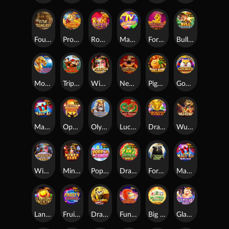
Four Treasures
Prosperity Tiger
Rooster In Love
MarvelousIV
FortuneHorse
Bull Treasure
Moonlight Treasure
TripleKingKong
Winning Mask II
New Year
Piggy Bank
GoLaiFu
Magic Ace
Open Sesame Mega
Olympian Temple
Lucky Dragons
DragonsWorld
Wukong
Winning Mask
MinerBabe
Pop Pop Candy
Dragon Soar - Hyper Wild
Formosa Bear
Magic Ace WILD LOCK
LanternWealth
Fruity Bonanza
Dragon Warrior
FunkyKingKong
Big Three Dragons
Glamorous Girl