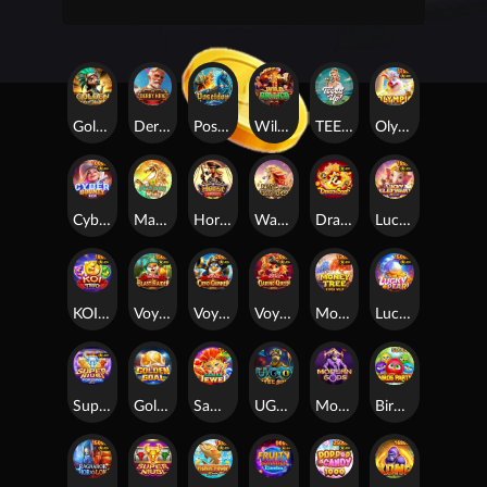
Golden Hoof Quest
Derby King
Poseidon
Wild Bronco
TEEED UP!
Olympig
Cyber Bounty 4096
Mahjong Wins
Horse of Bounty
Ways of the Holy Horse
Dragon Soar
Lucky Elephant X-Huge
KOI TRIO
Voyage of Blast Raider X-Lock
Voyage of Cryo Gunner X-Lock
Voyage of Daring Queen X-Lock
Money Tree - Hyper Wild
Lucky Pearl
Super Niubi Fortune X-Huge
Golden Goal
Samba Jewel
UGO Aztec Gold
Modern Gods
BirdsParty