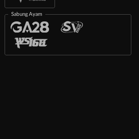
Sabung Ayam