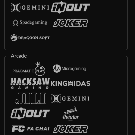
Arcade