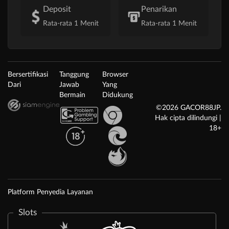
Deposit
Penarikan
Rata-rata 1 Menit
Rata-rata 1 Menit
Bersertifikasi
Tanggung
Browser
Dari
Jawab
Yang
Bermain
Didukung
©2026 GACOR88JP.
Hak cipta dilindungi |
18+
Platform Penyedia Layanan
Slots