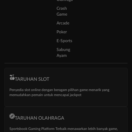
Crash
Game
Arcade
Poker
E-Sports
Sabung
Ayam
TARUHAN SLOT
Penyedia slot online dengan beragam pilihan game menarik yang
memudahkan pemain untuk mencapai jackpot
TARUHAN OLAHRAGA
Sportsbook Gaming Platform Terbaik menawarkan lebih banyak game,