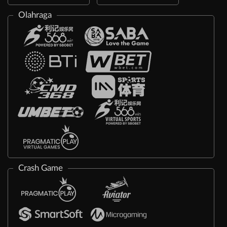
Olahraga
Crash Game