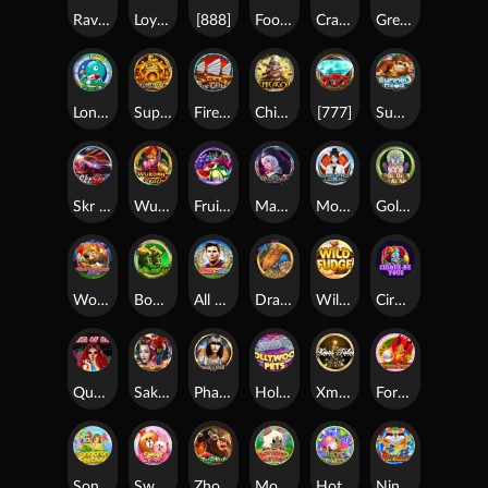
Rave Jump 2
Loy Krathong
[888]
Football Fever M
Crazy Nuozha
Great Lion
Lonely Planet
Super5
Fire Chibi 2
Chicago II
[777]
Summer Mood
Skr Skr
WuKong&Peaches
Fruit King II
Magic World
Monkey Office Legend
Golden Mayan
World Cup Russia 2018
Boots Of Luck
All Star Team
Dragon Hunters
Wild Fudge
Cirque de fous
Queen Of Dead
Sakura Legend
Pharaoh's Gold
Hollywood Pets
Xmas Tales
Fortune Dragon
Songkran Festival
Sweet POP
ZhongKui
Monster Hunter
Hot Pinatas
Ninja Raccoon