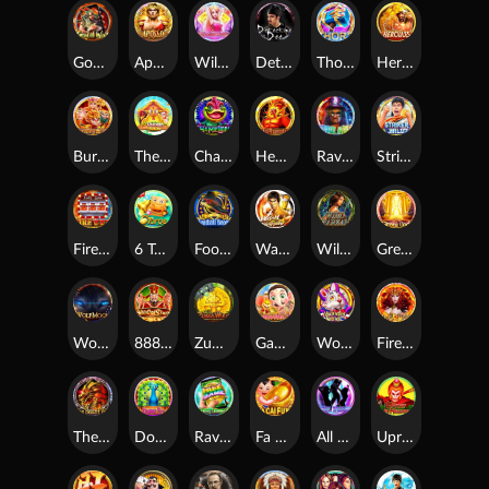
God of War M
Apollo
Wild Disco Night
Detective Dee
Thor 2
Hercules
Burning Xi-You
The Chicken House
Chameleon
Hephaestus
Rave High
Striker WILD
Fire777
6 Toros
Football Boots
Watah Master 2
Wild Tarzan
Greek Gods
Wolf Moon
888 Cai Shen
Zuma Wild
Ganesha Jr.
Wonderland
Fire Queen
The Beast War
Double Fly
Rave Jump 2 M
Fa Cai Fu Wa
All Wilds
Uproar In Heaven