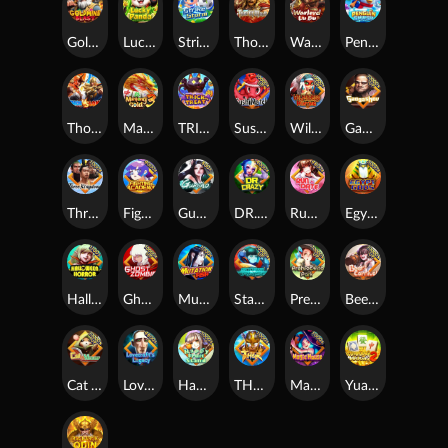
Goldmine Blast
Lucky Panda
Strike Storm
Thor of Mars
Warlord Lu Bu
Penguin Smash
Thor vs Loki
Mahjong Gold 3
TRICK OR TREAT
Sushi Match
Wilderness Hunting
Gaogashou
Three Kingdoms
Fighting Academy
Gumiho
DR. Crazy
Run Date
Egypt Gods
Halloween Horror
Ghost Zombie
Mutation fish
Star Cruise
Prehistoric Park
Beer Carnival
Cat VS Mouse
Lovecraft's Legacy
Happy Fruit Stand
THOR
Magic House
Yuanbao Mahjong2