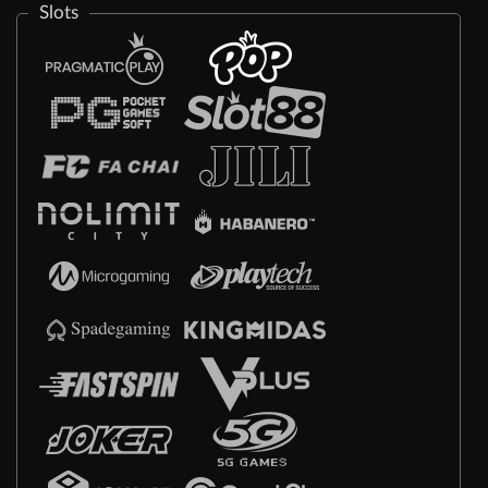
Slots