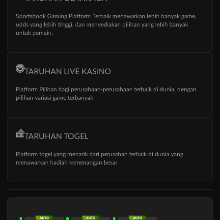
Sportsbook Gaming Platform Terbaik menawarkan lebih banyak game,
odds yang lebih tinggi, dan menyediakan pilihan yang lebih banyak
untuk pemain.
TARUHAN LIVE KASINO
Platform Pilihan bagi perusahaan-perusahaan terbaik di dunia, dengan
pilihan variasi game terbanyak
TARUHAN TOGEL
Platform togel yang menarik dari perusahan terbaik di dunia yang
menawarkan hadiah kemenangan besar