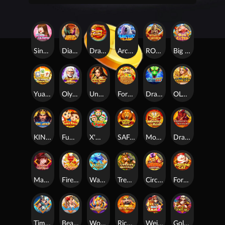
Since I'm here
Diamond buffalo
Dragon Gem2
Arctic Clash
ROMAN WARRIOR
Big Eater
Yuanbao Mahjong
Olympus - Zeus
Unparalleled Phoenix Dynasty
Fortune's Treasure
Dragon777
OLYMPUS DEMETER
KING ARTHUR
Fuwa Baoxi
X'Mas LABUBU
SAFARI HEAT 2-MULTIPLY FUN
Money Rush
Dragon’s Treasures
Mansion Battle Royale
Fire Dragon
Water Dragon
Treasure Hunters
Circus-Lucky Mix
Fortune Cat
Time Machine
Beach Baby
Wonderland
Rich Fortune
Weird Xmas2
Gold Fairy 2