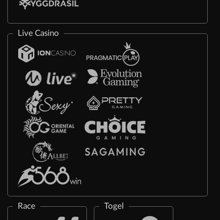
Live Casino
Race
Togel