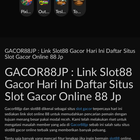
Pixies vs Pirates
Outsourced: Slash Game
Tesla Jolt
Tomb of Akhenaten
GACOR88JP : Link Slot88 Gacor Hari Ini Daftar Situs
Slot Gacor Online 88 Jp
GACOR88JP : Link Slot88
Gacor Hari Ini Daftar Situs
Slot Gacor Online 88 Jp
Gacor88jp dan slot88 dikenal sebagai situs
slot gacor
terpercaya hari ini
sediakan link slot online 88 untuk memudahkan pencarian pemain dengan
tujuan menang besar pakai modal receh. Kami telah melakukan riset untuk
mengatasi masalah member yang ada di
Gacor88jp
sebab ini salah satu situs
slot88 gacor online terbaik yang memberikan banyak peluang.
Tentu saja banyak yang mencari fitur lengkap jika ingin bermain
slot88
online,