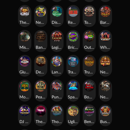
The Cage
Nexus Outsourced
Disturbed
Remember Gulag
Tombstone No Mercy
Barbarian Fury
Misery Mining
Bangkok Hilton
Legion X
Brick Snake 2000
Outsourced: Payday
Whacked
Gluttony
Dead Men Walking
Land of the Free
Tractor Beam
True kult
Nexus Fire In The Hole xBomb
Monkey's Gold xPays
Pearl Harbor
Punk Rocker
Space Donkey
Book Of Shadows
Nexus Tombstone RIP
DJ Psycho
The Rave
Thor: Hammer Time
Ugliest Catch
Benji Killed in Vegas
Bushido Way xNudge