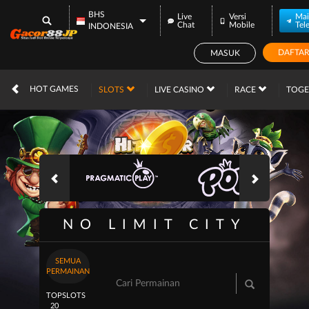
BHS
Live
Versi
Mai
Chat
Mobile
Tel
INDONESIA
DAFTA
MASUK
IDR
12,689,016,
HOT GAMES
SLOTS
LIVE CASINO
RACE
TOG
NO LIMIT CITY
SEMUA
PERMAINAN
TOP
SLOTS
20