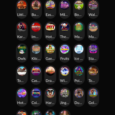
Little Bighorn
Buffalo Hunter
East Coast Vs West Coast
Milky Ways
Bonus Bunnies
Walk of Shame
Karen Maneater
Immortal Fruits
Hot Nudge
The Creepy Carnival
Mayan Magic Wildfire
Manhattan Goes Wild
Owls
Kitchen Drama: Sushi Mania
Gaelic Gold
Fruits
Ice Ice Yeti
Starstruck
Tombstone
Casino Win Spin
Dragon Tribe
WiXX
Poison Eve
Tomb of Nefertiti
Hot 4 Cash
Coins of Fortune
Harlequin Carnival
Jingle Balls
Dungeon Quest
Golden Genie And The Walking Wilds