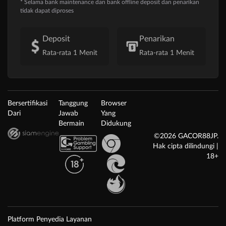
* Selama bank maintenance dan bank offline deposit dan penarikan
tidak dapat diproses
Deposit
Penarikan
Rata-rata 1 Menit
Rata-rata 1 Menit
Bersertifikasi
Tanggung
Browser
Dari
Jawab
Yang
Bermain
Didukung
©2026 GACOR88JP.
Hak cipta dilindungi |
18+
Platform Penyedia Layanan