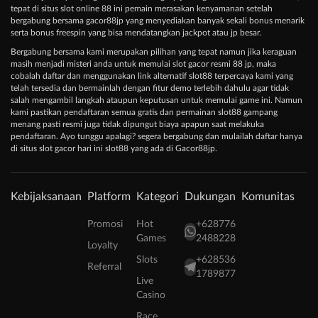
tepat di situs slot online 88 ini pemain merasakan kenyamanan setelah
bergabung bersama gacor88jp yang menyediakan banyak sekali bonus menarik
serta bonus freespin yang bisa mendatangkan jackpot atau jp besar.
Bergabung bersama kami merupakan pilihan yang tepat namun jika keraguan
masih menjadi misteri anda untuk memulai slot gacor resmi 88 jp, maka
cobalah daftar dan menggunakan link alternatif slot88 terpercaya kami yang
telah tersedia dan bermainlah dengan fitur demo terlebih dahulu agar tidak
salah mengambil langkah ataupun keputusan untuk memulai game ini. Namun
kami pastikan pendaftaran semua gratis dan permainan slot88 gampang
menang pasti resmi juga tidak dipungut biaya apapun saat melakuka
pendaftaran. Ayo tunggu apalagi? segera bergabung dan mulailah daftar hanya
di situs slot gacor hari ini slot88 yang ada di Gacor88jp.
Kebijaksanaan
Platform
Kategori
Dukungan
Komunitas
Promosi
Hot
+628776
Games
2488228
Loyalty
Slots
+628536
Referral
1789877
Live
Casino
Race