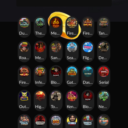
Duck Hunters
The Crypt
Mental
Fire in the Hole 3
Fire In The Hole xBomb
Tanked
Road Rage
Mental 2
San Quentin 2: Death Row
Seamen
Flight Mode
Dead Canary
Fire in the Hole 2
Infectious 5 xWays
Blood & Shadow 2
Gator Hunters
Das xBoot
Serial
Outsourced
Highway to Hell
Tombstone RIP
Kenneth Must Die
Blood & Shadow
Nexus The Crypt