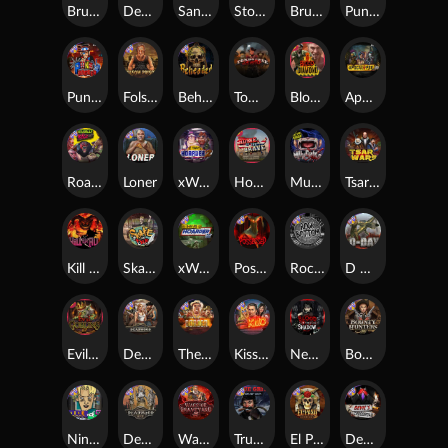
Brute Force: Alien Onslaught
Dead, Dead, or Deader
San Quentin xWays
Stockholm Syndrome
Brute Force
Punk Toilet
Punk Rocker 2
Folsom Prison
Beheaded
Tombstone Slaughter
Blood Diamond
Apocalypse Super xNudge
Roadkill
Loner
xWays Hoarder 2
Home of the Brave
Munchies
Tsar Wars
Kill Em All
Skate or Die
xWays Hoarder xSplit
Possessed
Rock Bottom
D Day
Evil Goblins xBomb
Deadwood xNudge
The Border
Kiss My Chainsaw
Nexus Blood & Shadow
Bounty Hunters xNudge®
Nine To Five
Deadwood R.I.P
Warrior Graveyard xNudge
True Grit Redemption
El Pasa Gunfight xNudge
Devil's Crossroad