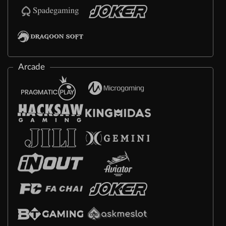
Arcade