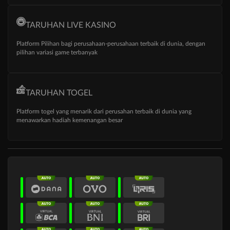
TARUHAN LIVE KASINO
Platform Pilihan bagi perusahaan-perusahaan terbaik di dunia, dengan
pilihan variasi game terbanyak
TARUHAN TOGEL
Platform togel yang menarik dari perusahan terbaik di dunia yang
menawarkan hadiah kemenangan besar