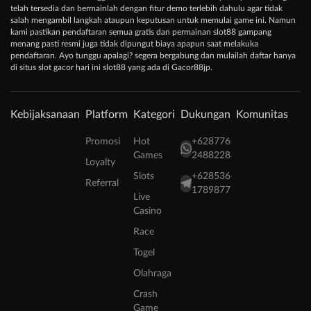
telah tersedia dan bermainlah dengan fitur demo terlebih dahulu agar tidak
salah mengambil langkah ataupun keputusan untuk memulai game ini. Namun
kami pastikan pendaftaran semua gratis dan permainan slot88 gampang
menang pasti resmi juga tidak dipungut biaya apapun saat melakuka
pendaftaran. Ayo tunggu apalagi? segera bergabung dan mulailah daftar hanya
di situs slot gacor hari ini slot88 yang ada di Gacor88jp.
Kebijaksanaan
Platform
Kategori
Dukungan
Komunitas
Promosi
Hot
+628776
Games
2488228
Loyalty
Slots
+628536
Referral
1789877
Live
Casino
Race
Togel
Olahraga
Crash
Game