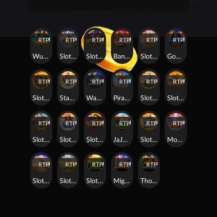
RTP
95%
RTP
95%
RTP
96%
RTP
98%
RTP
97%
RTP
97%
Wukong - Black Scatter
Slot88 Olympus 1000
Slot88 Mahjong Wins 3 Black Scatter
Bang Gacor 1000
Slot88 Gates of Olympus Super Scatter
Goyang Gaib
RTP
98%
RTP
98%
RTP
95%
RTP
98%
RTP
98%
RTP
98%
Slot88 Mahjong Wins 2
Starlight Princess 1000
Way of Ninja
Pirate Quest 1000
Slot88 Olympus
Slot88 Sweet Bonanza 1000
RTP
96%
RTP
98%
RTP
98%
RTP
95%
RTP
98%
RTP
96%
Slot88 Gates of Gatot Kaca 1000
Slot88 Princess
Slot88 Bonanza
JaJanan Pasar
Slot88 Rush
Mochi Mania 1000
RTP
97%
RTP
97%
RTP
84%
RTP
91%
RTP
92%
Slot88 Sweet Bonanza Super Scatter
Slot88 Wisdom of Athena 1000
Slot88 Gems
Mighty Hercules
Thor vs Hercules