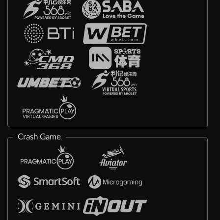
Crash Game