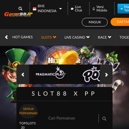
BHS
Live
Versi
Ma
Chat
Mobile
Te
INDONESIA
DAFTA
MASUK
IDR
12,688,329,
HOT GAMES
SLOTS
LIVE CASINO
RACE
TOG
SLOT88 X PP
SEMUA
PERMAINAN
TOP
SLOTS
20