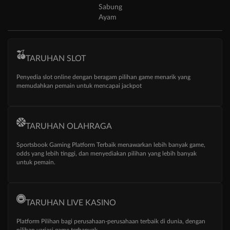
Sabung
Ayam
TARUHAN SLOT
Penyedia slot online dengan beragam pilihan game menarik yang
memudahkan pemain untuk mencapai jackpot
TARUHAN OLAHRAGA
Sportsbook Gaming Platform Terbaik menawarkan lebih banyak game,
odds yang lebih tinggi, dan menyediakan pilihan yang lebih banyak
untuk pemain.
TARUHAN LIVE KASINO
Platform Pilihan bagi perusahaan-perusahaan terbaik di dunia, dengan
pilihan variasi game terbanyak