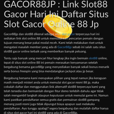
GACOR88JP : Link Slot88
Gacor Hari Ini Daftar Situs
Slot Gacor Online 88 Jp
Gacor88jp dan slot88 dikenal sebagai situs
slot gacor
terpercaya hari ini
sediakan link slot online 88 untuk memudahkan pencarian pemain dengan
tujuan menang besar pakai modal receh. Kami telah melakukan riset untuk
mengatasi masalah member yang ada di
Gacor88jp
sebab ini salah satu situs
slot88 gacor online terbaik yang memberikan banyak peluang.
Tentu saja banyak yang mencari fitur lengkap jika ingin bermain
slot88
online,
tepat di situs slot online 88 ini pemain merasakan kenyamanan setelah
bergabung bersama gacor88jp yang menyediakan banyak sekali bonus menarik
serta bonus freespin yang bisa mendatangkan jackpot atau jp besar.
Bergabung bersama kami merupakan pilihan yang tepat namun jika keraguan
masih menjadi misteri anda untuk memulai slot gacor resmi 88 jp, maka
cobalah daftar dan menggunakan link alternatif slot88 terpercaya kami yang
telah tersedia dan bermainlah dengan fitur demo terlebih dahulu agar tidak
salah mengambil langkah ataupun keputusan untuk memulai game ini. Namun
kami pastikan pendaftaran semua gratis dan permainan slot88 gampang
menang pasti resmi juga tidak dipungut biaya apapun saat melakuka
pendaftaran. Ayo tunggu apalagi? segera bergabung dan mulailah daftar hanya
di situs slot gacor hari ini slot88 yang ada di Gacor88jp.