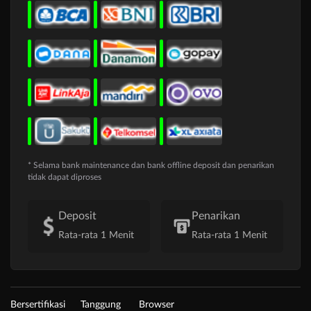
* Selama bank maintenance dan bank offline deposit dan penarikan
tidak dapat diproses
Deposit
Penarikan
Rata-rata 1 Menit
Rata-rata 1 Menit
Bersertifikasi
Tanggung
Browser