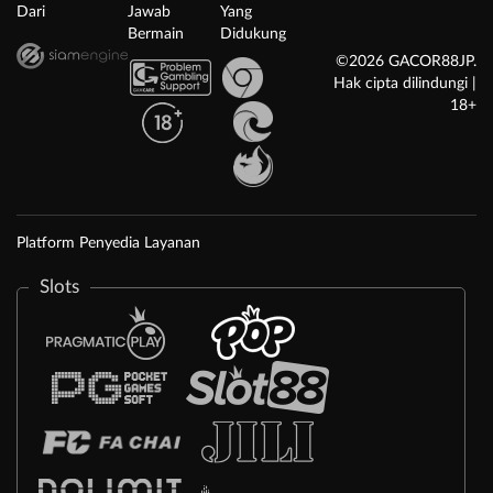
Dari
Jawab
Yang
Bermain
Didukung
©2026 GACOR88JP.
Hak cipta dilindungi |
18+
Platform Penyedia Layanan
Slots