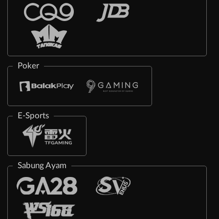
Poker
E-Sports
Sabung Ayam