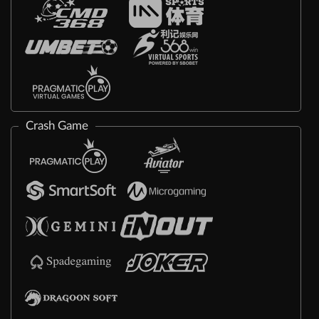
Crash Game