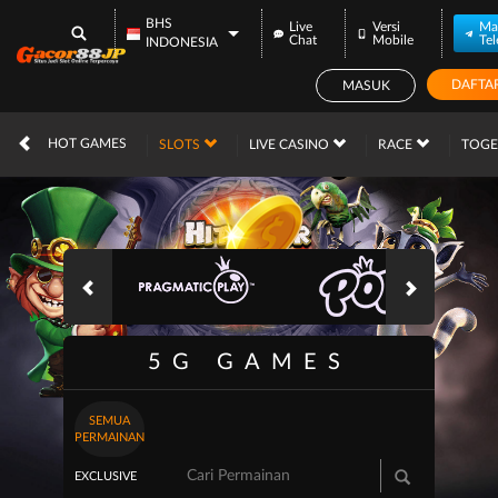
BHS
Live
Versi
Ma
Chat
Mobile
Te
INDONESIA
DAFTA
MASUK
IDR
12,688,525,
HOT GAMES
SLOTS
LIVE CASINO
RACE
TOG
5G GAMES
SEMUA
PERMAINAN
EXCLUSIVE