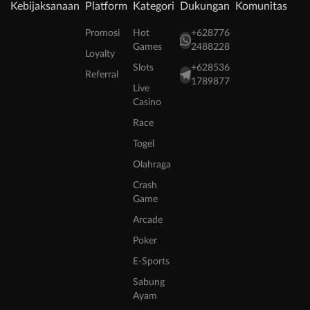
Kebijaksanaan
Platform
Kategori
Dukungan
Komunitas
Promosi
Hot
+628776
Games
2488228
Loyalty
Slots
+628536
Referral
1789877
Live
Casino
Race
Togel
Olahraga
Crash
Game
Arcade
Poker
E-Sports
Sabung
Ayam