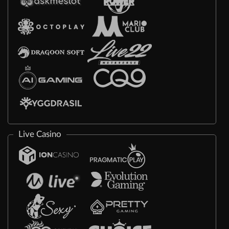
Live Casino