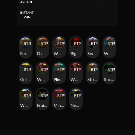
ARCADE
INSTANT
WIN
RTP
81%
RTP
94%
RTP
82%
RTP
89%
RTP
81%
RTP
92%
Fortune Fishing
Dice Pop
WD Golden Fuwa Fishing
Big Button Bash
SoccerX
WD FuWa Fishing
RTP
88%
RTP
84%
RTP
95%
RTP
95%
RTP
86%
RTP
80%
Golden Tyrant Fishing
WD King Kong Fishing
Plinko Pop
WD Nezha Fishing Legend
StrikerX
Soccer Striker
RTP
96%
RTP
88%
RTP
91%
RTP
86%
WD Gold Blast Fishing
Fruit Blast
Mine Pop
Nexus Golden Tyrant