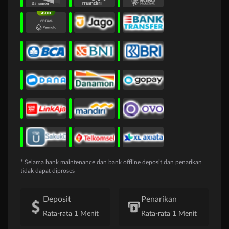
* Selama bank maintenance dan bank offline deposit dan penarikan
tidak dapat diproses
Deposit
Penarikan
Rata-rata 1 Menit
Rata-rata 1 Menit