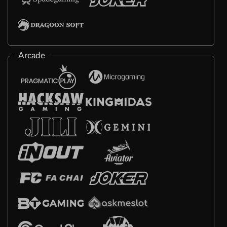
Arcade