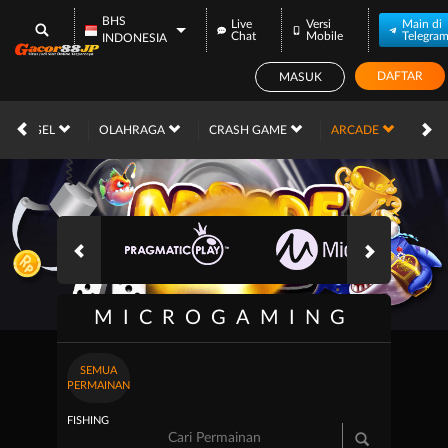
BHS
Live
Versi
Main di
Chat
Mobile
Telegra
INDONESIA
DAFTAR
MASUK
TOGEL
OLAHRAGA
CRASH GAME
ARCADE
PO
MICROGAMING
SEMUA
PERMAINAN
FISHING