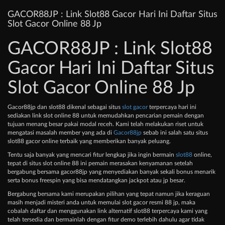
GACOR88JP : Link Slot88 Gacor Hari Ini Daftar Situs
Slot Gacor Online 88 Jp
GACOR88JP : Link Slot88
Gacor Hari Ini Daftar Situs
Slot Gacor Online 88 Jp
Gacor88jp dan slot88 dikenal sebagai situs
slot gacor
terpercaya hari ini
sediakan link slot online 88 untuk memudahkan pencarian pemain dengan
tujuan menang besar pakai modal receh. Kami telah melakukan riset untuk
mengatasi masalah member yang ada di
Gacor88jp
sebab ini salah satu situs
slot88 gacor online terbaik yang memberikan banyak peluang.
Tentu saja banyak yang mencari fitur lengkap jika ingin bermain
slot88
online,
tepat di situs slot online 88 ini pemain merasakan kenyamanan setelah
bergabung bersama gacor88jp yang menyediakan banyak sekali bonus menarik
serta bonus freespin yang bisa mendatangkan jackpot atau jp besar.
Bergabung bersama kami merupakan pilihan yang tepat namun jika keraguan
masih menjadi misteri anda untuk memulai slot gacor resmi 88 jp, maka
cobalah daftar dan menggunakan link alternatif slot88 terpercaya kami yang
telah tersedia dan bermainlah dengan fitur demo terlebih dahulu agar tidak