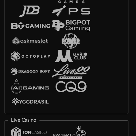
Live Casino