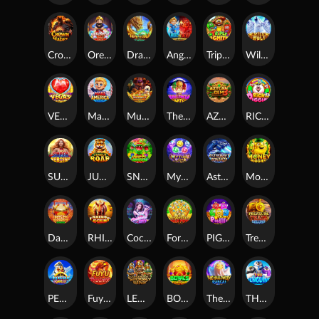
Crown of Hades
Ore Rush: Cart Collector
Dragon Link Fortune
Angel vs Devil Ultimate Goal Showdown
Triple Ignite
Wild Wolf Xtreme
VEGAS CASH LINK
Make America Great Again
Mummy’s Treasure Quest
The Hallowin Bats
AZTLAN GEMS3
RICH PIGGIES WORLD
SUPER HEROINE
JUNGLE ROAR
SNAPPY CARNIVAL
Mythic Gems: Five Realms
Astro Rift Bonanza
Money Piggies
Dancing Golden Drums
RHINO LEGEND
Cocktail City
Fortune Gold Pots
PIGGIES WEALTHY ANGELIC
Treasure Train Deluxe
PENGUIN QUEST
Fuyu Phoenix
LEGEND OF SPOOKY LINK
BOWLS OF FORTUNE
The Halloween Rascal
THE PENGUINS