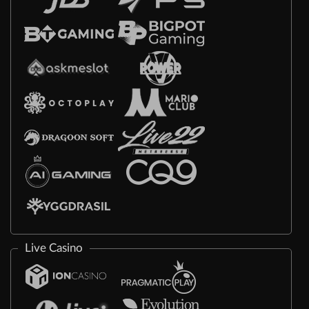
Live Casino