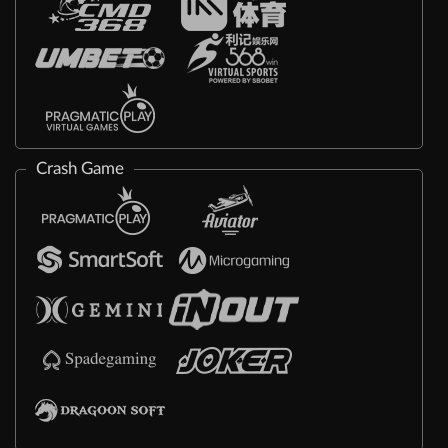
Crash Game