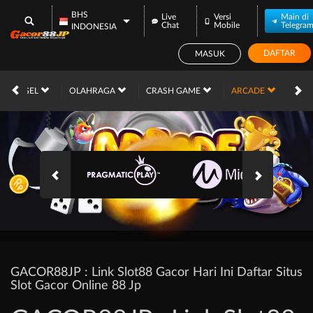
BHS
Live
Versi
Main di
Chat
Mobile
Telegra
INDONESIA
DAFTAR
MASUK
TOGEL
OLAHRAGA
CRASH GAME
ARCADE
PO
GACOR88JP : Link Slot88 Gacor Hari Ini Daftar Situs
Slot Gacor Online 88 Jp