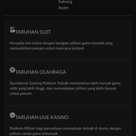
Sabung
Ayam
TARUHAN SLOT
Penyedia slot online dengan beragam pilihan game menarik yang
memudahkan pemain untuk mencapai jackpot
TARUHAN OLAHRAGA
Sportsbook Gaming Platform Terbaik menawarkan lebih banyak game,
odds yang lebih tinggi, dan menyediakan pilihan yang lebih banyak
untuk pemain.
TARUHAN LIVE KASINO
Platform Pilihan bagi perusahaan-perusahaan terbaik di dunia, dengan
pilihan variasi game terbanyak