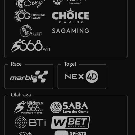
Race
Togel
Olahraga