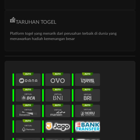
TARUHAN TOGEL
Platform togel yang menarik dari perusahan terbaik di dunia yang
menawarkan hadiah kemenangan besar