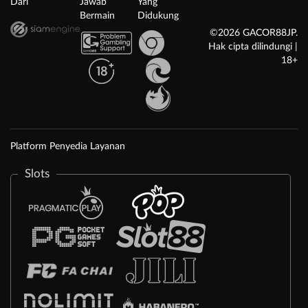
Dari
Jawab
Yang
Bermain
Didukung
©2026 GACOR88JP.
Hak cipta dilindungi |
18+
Platform Penyedia Layanan
Slots