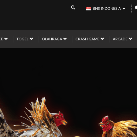
BHS INDONESIA
CE
TOGEL
OLAHRAGA
CRASH GAME
ARCADE