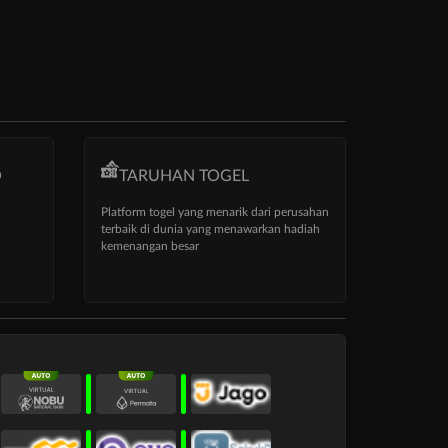
O
TARUHAN TOGEL
Platform togel yang menarik dari perusahan
terbaik di dunia yang menawarkan hadiah
kemenangan besar