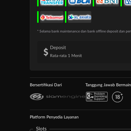
* Selama bank maintenance dan bank offline deposit dan pen
Deposit
Rata-rata 1 Menit
Bersertifikasi Dari
Tanggung Jawab Bermain
Platform Penyedia Layanan
Slots