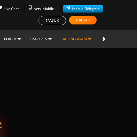
Live Chat
Versi Mobile
Main di Telegram
DAFTAR
MASUK
PROMOSI
POKER
E-SPORTS
SABUNG AYAM