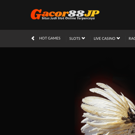
HOT GAMES
SLOTS
LIVE CASINO
RA