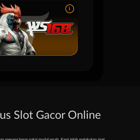
i
us Slot Gacor Online
uan menang besar pakai modal receh. Kami telah melakukan riset