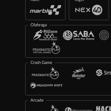
Olahraga
Crash Game
Arcade