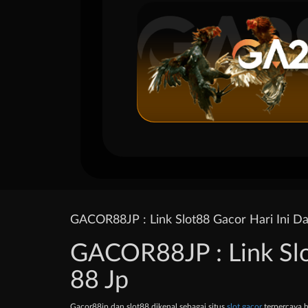
GACOR88JP : Link Slot88 Gacor Hari Ini Daf
GACOR88JP : Link Slot
88 Jp
Gacor88jp dan slot88 dikenal sebagai situs
slot gacor
terpercaya h