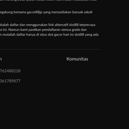
 bergabung bersama gacor88jp yang menyediakan banyak sekali
alah daftar dan menggunakan link alternatif slot88 terpercaya
e ini. Namun kami pastikan pendaftaran semua gratis dan
lailah daftar hanya di situs slot gacor hari ini slot88 yang ada
n
Komunitas
762488228
361789877