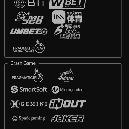
Crash Game