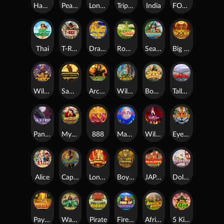
Happy Lantern
Peace&Long Life
Long Teng Hu Xiao
Triple Twister
India
FORTUNE
Thai
T-REX
Dragon's Riches
Robin Hood
Sea Captain
Big Prosperity
Wild Chuco
Samurai
Archer
Wild Elements
Bonus Bears
Tally Ho
Panther Moon
Mystery Of The Orient
888
Magic Pearl
Wild Fox
Eyes of Fortune
Alice
Captain
LongTengHuXiao2
Boy King
JAPAN
Dollar Eagle
Pay Dirt
Water Margin
Pirate
Fire of Riverside
African Wildlife
5 Kings