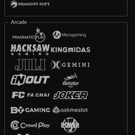
Arcade