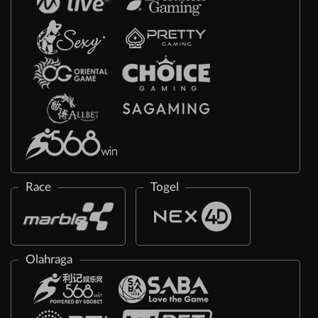
Race
Togel
Olahraga