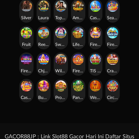
Silver
Laura
Top Gun
Amazon
Caster Surprise
Seasons
Fruit
Reel King Mega
Sweetbakery
Life of luxury II
Fire of Villa Street
Fire of glacier gold
Fire of Rue Royale
Chjcken Djnner
Wild Buffalo
Fire Wheel
TIS The Season
Crazy Restaurant
Cash Spark
Buffalo Gold
Prosperous Lions
Panda Magic II
Wealth
Circus
GACOR88JP : Link Slot88 Gacor Hari Ini Daftar Situs