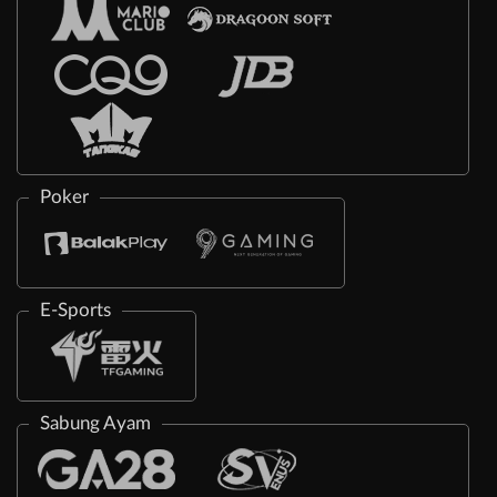
Poker
E-Sports
Sabung Ayam