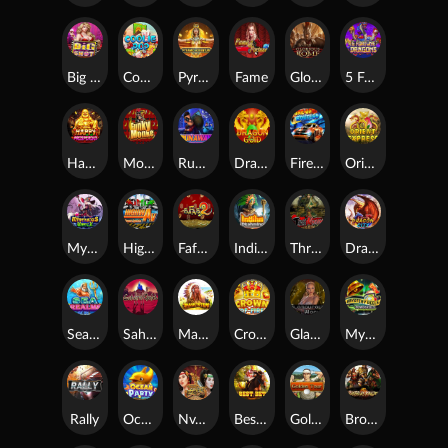
Big Shot
Cookie Pop
Pyramid Adventure
Fame
Glorious Rome
5 Fortune Dragon
Happy Prosperous
Monkey Slots
Runaway
Dragon Gold
Fire of Route 66
Orient
Mysterious Witch
Highway King
Fafafa2
Indihn Dkehming
Three Kingdoms
Dragon City
Sea Realms
Sahara Gold
Magic Totem
Crown Of Fire
Glamourous World
Mystery Reels Power Reels
Rally
Ocean Party
NvXia
Best Bet
Golden Tour
Brothers Kingdom