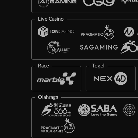
Live Casino
Race
Togel
Olahraga