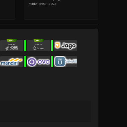
kemenangan besar