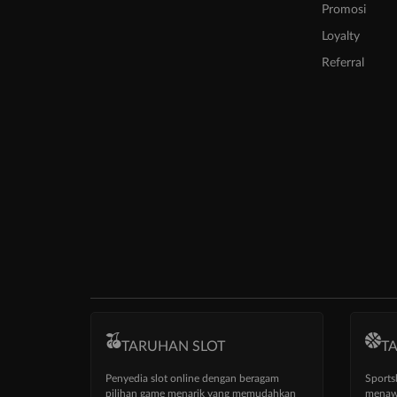
Promosi
Loyalty
Referral
TARUHAN SLOT
T
Penyedia slot online dengan beragam
Sports
pilihan game menarik yang memudahkan
menawa