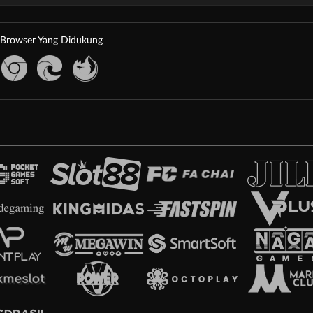
Browser Yang Didukung