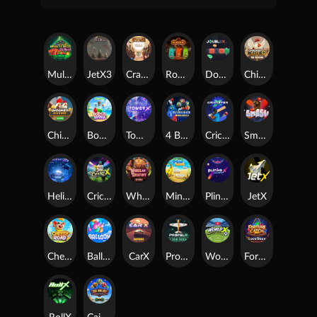
Multi Hot Wheel
JetX3
Crash Duel X
RodeoX
DoubleX
ChickenWays
Chicken Highway
Bottle Mania
TowerX
4 Bonuses Bonanza
CricketerX
Smash X
HelicopterX
CricketX
Wheel Of Destiny
MineIsland
PlinkoXClassic
JetX
Cheesy Road
Balloon
CarX
PropelX
World Champion X
Fortune Catch