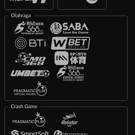
Olahraga
Crash Game