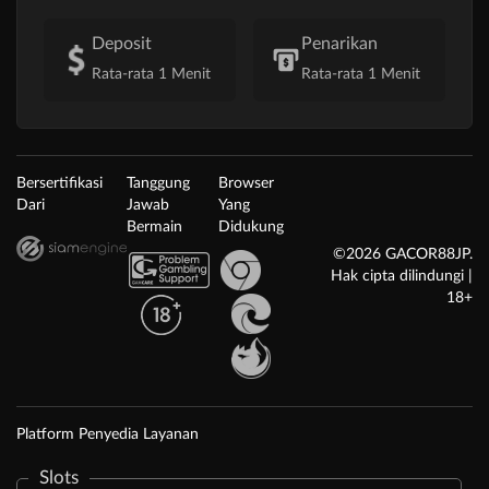
Deposit
Penarikan
Rata-rata 1 Menit
Rata-rata 1 Menit
Bersertifikasi
Tanggung
Browser
Dari
Jawab
Yang
Bermain
Didukung
©2026 GACOR88JP.
Hak cipta dilindungi |
18+
Platform Penyedia Layanan
Slots