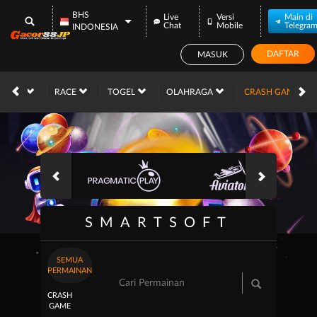
BHS
Live
Versi
Main di
Chat
Mobile
Telegra
INDONESIA
DAFTAR
MASUK
CASINO
RACE
TOGEL
OLAHRAGA
CRASH GAME
SMARTSOFT
SEMUA
PERMAINAN
CRASH
GAME