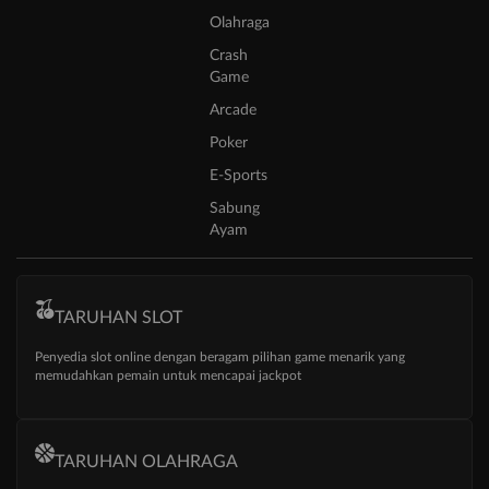
Olahraga
Crash
Game
Arcade
Poker
E-Sports
Sabung
Ayam
TARUHAN SLOT
Penyedia slot online dengan beragam pilihan game menarik yang
memudahkan pemain untuk mencapai jackpot
TARUHAN OLAHRAGA