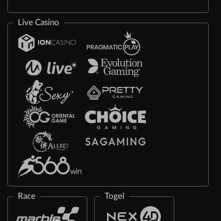
Live Casino
Race
Togel