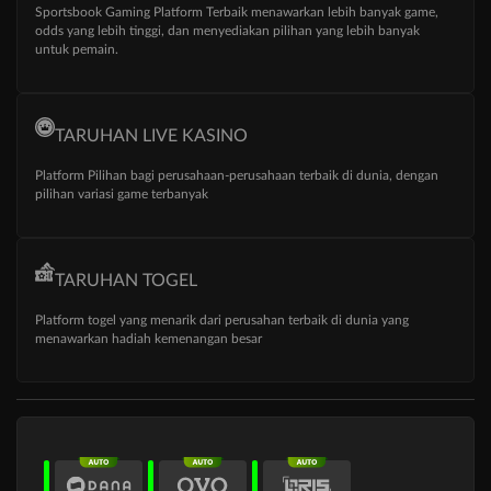
Sportsbook Gaming Platform Terbaik menawarkan lebih banyak game,
odds yang lebih tinggi, dan menyediakan pilihan yang lebih banyak
untuk pemain.
TARUHAN LIVE KASINO
Platform Pilihan bagi perusahaan-perusahaan terbaik di dunia, dengan
pilihan variasi game terbanyak
TARUHAN TOGEL
Platform togel yang menarik dari perusahan terbaik di dunia yang
menawarkan hadiah kemenangan besar