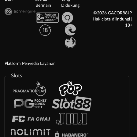
Bermain
Didukung
©2026 GACOR88JP.
Hak cipta dilindungi |
18+
Platform Penyedia Layanan
Slots