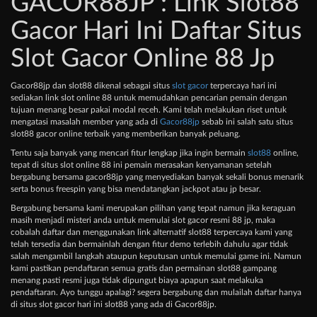
GACOR88JP : Link Slot88
Gacor Hari Ini Daftar Situs
Slot Gacor Online 88 Jp
Gacor88jp dan slot88 dikenal sebagai situs
slot gacor
terpercaya hari ini
sediakan link slot online 88 untuk memudahkan pencarian pemain dengan
tujuan menang besar pakai modal receh. Kami telah melakukan riset untuk
mengatasi masalah member yang ada di
Gacor88jp
sebab ini salah satu situs
slot88 gacor online terbaik yang memberikan banyak peluang.
Tentu saja banyak yang mencari fitur lengkap jika ingin bermain
slot88
online,
tepat di situs slot online 88 ini pemain merasakan kenyamanan setelah
bergabung bersama gacor88jp yang menyediakan banyak sekali bonus menarik
serta bonus freespin yang bisa mendatangkan jackpot atau jp besar.
Bergabung bersama kami merupakan pilihan yang tepat namun jika keraguan
masih menjadi misteri anda untuk memulai slot gacor resmi 88 jp, maka
cobalah daftar dan menggunakan link alternatif slot88 terpercaya kami yang
telah tersedia dan bermainlah dengan fitur demo terlebih dahulu agar tidak
salah mengambil langkah ataupun keputusan untuk memulai game ini. Namun
kami pastikan pendaftaran semua gratis dan permainan slot88 gampang
menang pasti resmi juga tidak dipungut biaya apapun saat melakuka
pendaftaran. Ayo tunggu apalagi? segera bergabung dan mulailah daftar hanya
di situs slot gacor hari ini slot88 yang ada di Gacor88jp.