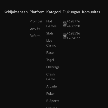
Kebijaksanaan
Platform
Kategori
Dukungan
Komunitas
Promosi
Hot
+628776
Games
2488228
Loyalty
Slots
+628536
Referral
1789877
Live
Casino
Race
Togel
Olahraga
Crash
Game
Arcade
Poker
E-Sports