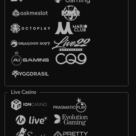
Live Casino