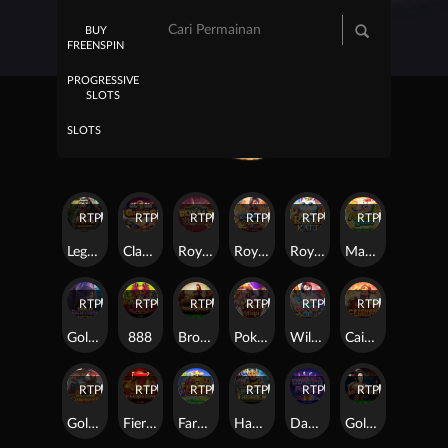
BUY
FREENSPIN
PROGRESSIVE
SLOTS
SLOTS
RTP
96%
RTP
95%
RTP
97%
RTP
95%
RTP
97%
RTP
96%
Legacy of Kong Maxways
Clash of the Giants
Royale House
Royale Vegas
Royal Katt
Mahjong Riches
RTP
98%
RTP
97%
RTP
98%
RTP
95%
RTP
97%
RTP
97%
Gold Panther Maxways
888
Brothers kingdom
Poker Ways
Wild Wet Win
Caishen
RTP
95%
RTP
95%
RTP
97%
RTP
95%
RTP
97%
RTP
95%
Gold Rush Cowboys
Fiery Sevens
Farmland Frenzy Maxways
Hammer of Thunder
Dancing Fever
Golden Lotus SE