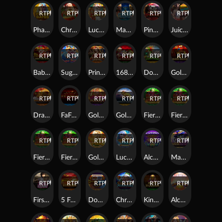
RTP
89%
RTP
90%
RTP
84%
RTP
95%
RTP
79%
RTP
95%
Pharaoh Gates
Christmas Tree of Wonders
Lucky Horse
Mayan Gems
Ping Pong Panda
Juicy Market
RTP
86%
RTP
95%
RTP
87%
RTP
81%
RTP
92%
RTP
92%
Baby Cai Shen
Sugar Party
Princess Wang
168 Fortunes
Double Fortune
Golden Chicken
RTP
83%
RTP
95%
RTP
81%
RTP
93%
RTP
94%
RTP
81%
Dragon Gold
FaFaFa
Golden Monkey
Golden Whale
Fiery Sevens Hot 5
Fiery Sevens Hot 20
RTP
88%
RTP
81%
RTP
92%
RTP
90%
RTP
84%
RTP
88%
Fiery Sevens Hot 50
Fiery Sevens Hot 100
Golden Pixiu
Lucky Twin Sea
Alchemy Quest Level Up
Magic Kitty
RTP
90%
RTP
83%
RTP
81%
RTP
91%
RTP
93%
RTP
87%
First Love
5 Fortune
Double Flame
Christmas Miracles
King Pharaoh
Alchemy Quest Jackpot