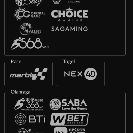
Race
Togel
Olahraga