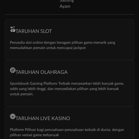
Sabung
Ayam
TARUHAN SLOT
Penyedia slot online dengan beragam pilihan game menarik yang
memudahkan pemain untuk mencapai jackpot
TARUHAN OLAHRAGA
Sportsbook Gaming Platform Terbaik menawarkan lebih banyak game,
odds yang lebih tinggi, dan menyediakan pilihan yang lebih banyak
untuk pemain.
TARUHAN LIVE KASINO
Platform Pilihan bagi perusahaan-perusahaan terbaik di dunia, dengan
pilihan variasi game terbanyak