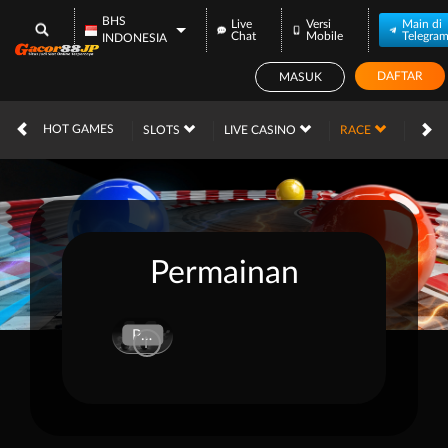
BHS
Live
Versi
Main di
Chat
Mobile
Telegra
INDONESIA
DAFTAR
MASUK
HOT GAMES
SLOTS
LIVE CASINO
RACE
TOG
Permainan
i