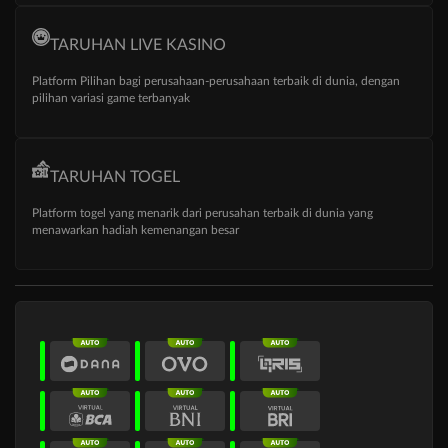
TARUHAN LIVE KASINO
Platform Pilihan bagi perusahaan-perusahaan terbaik di dunia, dengan
pilihan variasi game terbanyak
TARUHAN TOGEL
Platform togel yang menarik dari perusahan terbaik di dunia yang
menawarkan hadiah kemenangan besar