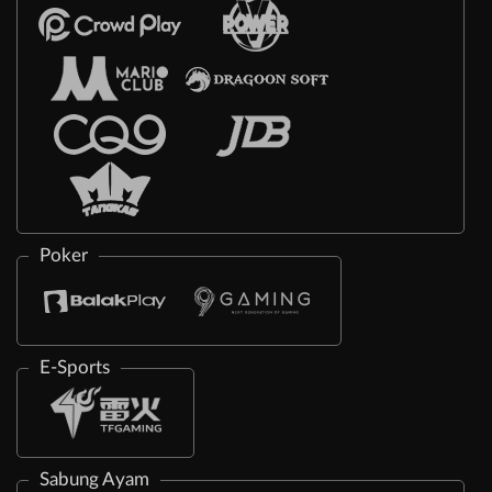
Poker
E-Sports
Sabung Ayam