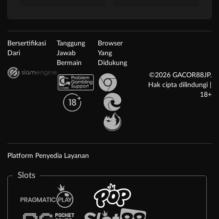
Bersertifikasi
Tanggung
Browser
Dari
Jawab
Yang
Bermain
Didukung
©2026 GACOR88JP.
Hak cipta dilindungi |
18+
Platform Penyedia Layanan
Slots