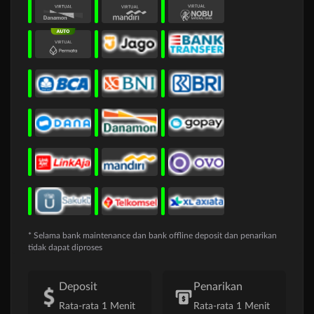
* Selama bank maintenance dan bank offline deposit dan penarikan
tidak dapat diproses
Deposit
Penarikan
Rata-rata 1 Menit
Rata-rata 1 Menit