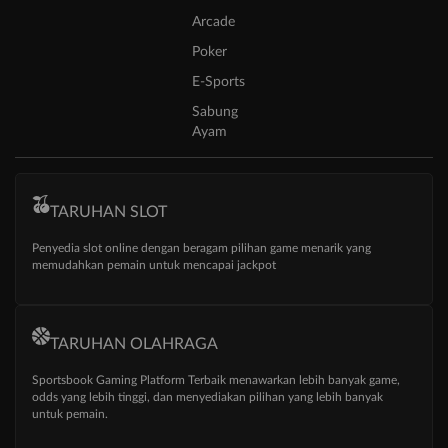
Arcade
Poker
E-Sports
Sabung
Ayam
TARUHAN SLOT
Penyedia slot online dengan beragam pilihan game menarik yang
memudahkan pemain untuk mencapai jackpot
TARUHAN OLAHRAGA
Sportsbook Gaming Platform Terbaik menawarkan lebih banyak game,
odds yang lebih tinggi, dan menyediakan pilihan yang lebih banyak
untuk pemain.