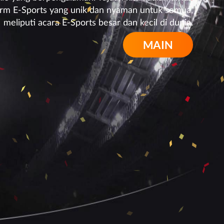
rm E-Sports yang unik dan nyaman untuk semua,
meliputi acara E-Sports besar dan kecil di dunia.
MAIN