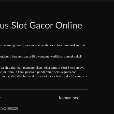
us Slot Gacor Online
uan menang besar pakai modal receh. Kami telah melakukan riset
 bergabung bersama gacor88jp yang menyediakan banyak sekali
alah daftar dan menggunakan link alternatif slot88 terpercaya
e ini. Namun kami pastikan pendaftaran semua gratis dan
lailah daftar hanya di situs slot gacor hari ini slot88 yang ada
n
Komunitas
762488228