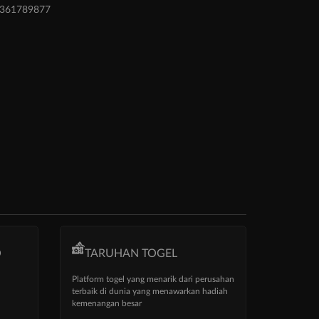
361789877
O
TARUHAN TOGEL
Platform togel yang menarik dari perusahan
terbaik di dunia yang menawarkan hadiah
kemenangan besar