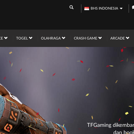
BHS INDONESIA
CE
TOGEL
OLAHRAGA
CRASH GAME
ARCADE
TFGaming dikembang
dan book