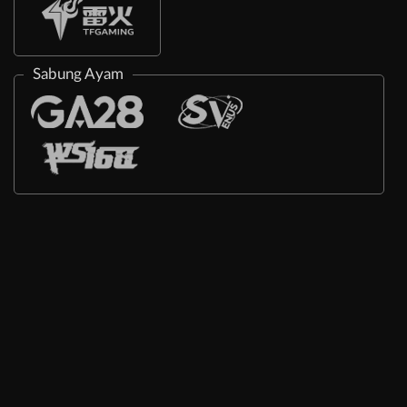
Sabung Ayam