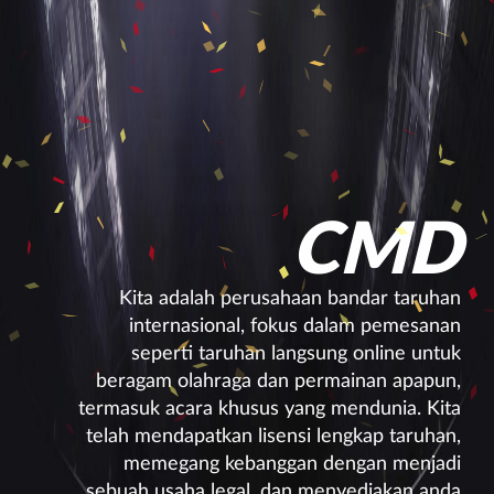
CMD
Kita adalah perusahaan bandar taruhan
internasional, fokus dalam pemesanan
seperti taruhan langsung online untuk
beragam olahraga dan permainan apapun,
termasuk acara khusus yang mendunia. Kita
telah mendapatkan lisensi lengkap taruhan,
memegang kebanggan dengan menjadi
sebuah usaha legal, dan menyediakan anda