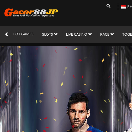
BH
HOT GAMES
SLOTS
LIVE CASINO
RACE
TOG