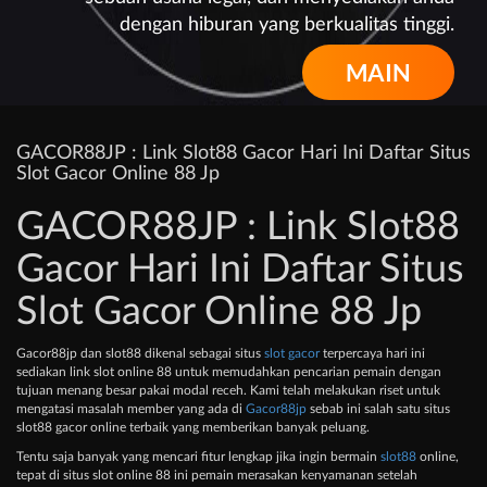
dengan hiburan yang berkualitas tinggi.
MAIN
GACOR88JP : Link Slot88 Gacor Hari Ini Daftar Situs
Slot Gacor Online 88 Jp
GACOR88JP : Link Slot88
Gacor Hari Ini Daftar Situs
Slot Gacor Online 88 Jp
Gacor88jp dan slot88 dikenal sebagai situs
slot gacor
terpercaya hari ini
sediakan link slot online 88 untuk memudahkan pencarian pemain dengan
tujuan menang besar pakai modal receh. Kami telah melakukan riset untuk
mengatasi masalah member yang ada di
Gacor88jp
sebab ini salah satu situs
slot88 gacor online terbaik yang memberikan banyak peluang.
Tentu saja banyak yang mencari fitur lengkap jika ingin bermain
slot88
online,
tepat di situs slot online 88 ini pemain merasakan kenyamanan setelah