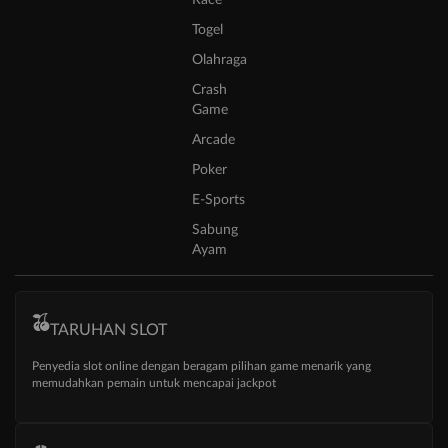
Togel
Olahraga
Crash
Game
Arcade
Poker
E-Sports
Sabung
Ayam
TARUHAN SLOT
Penyedia slot online dengan beragam pilihan game menarik yang
memudahkan pemain untuk mencapai jackpot