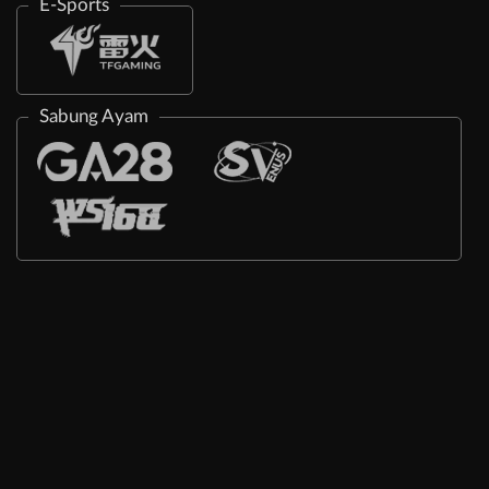
E-Sports
Sabung Ayam