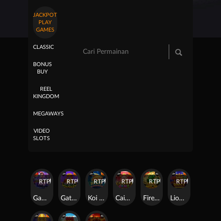
JACKPOT
PLAY
GAMES
CLASSIC
BONUS
BUY
REEL
KINGDOM
MEGAWAYS
VIDEO
SLOTS
RTP
85%
RTP
85%
RTP
92%
RTP
94%
RTP
85%
RTP
79%
Gameshow Party Jackpot Play
Gates of Dragon Jackpot Play
Koi Bonanza Jackpot Play
Caishen's Gems Jackpot Play
Fire Hot 20 Jackpot Play
Lions Dance Megaways Jackpot Play