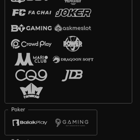
Poker