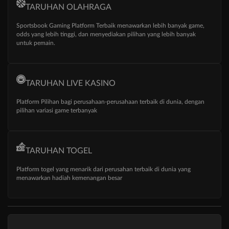
TARUHAN OLAHRAGA
Sportsbook Gaming Platform Terbaik menawarkan lebih banyak game,
odds yang lebih tinggi, dan menyediakan pilihan yang lebih banyak
untuk pemain.
TARUHAN LIVE KASINO
Platform Pilihan bagi perusahaan-perusahaan terbaik di dunia, dengan
pilihan variasi game terbanyak
TARUHAN TOGEL
Platform togel yang menarik dari perusahan terbaik di dunia yang
menawarkan hadiah kemenangan besar