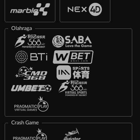
Olahraga
Crash Game